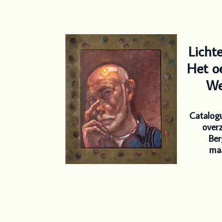
Licht
Het o
We
Catalog
overz
Be
maa