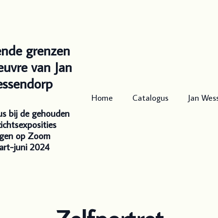
ende grenzen
euvre van Jan
ssendorp
Home
Catalogus
Jan Wes
us bij de gehouden
ichtsexposities
rgen op Zoom
rt-juni 2024