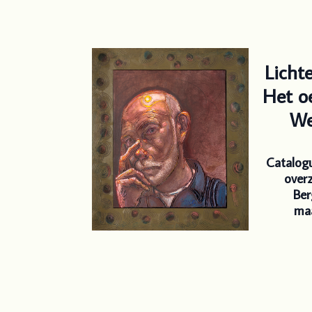
Licht
Het o
We
Catalog
overz
Be
maa