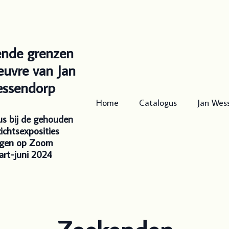
ende grenzen
euvre van Jan
ssendorp
Home
Catalogus
Jan Wes
us bij de gehouden
ichtsexposities
rgen op Zoom
rt-juni 2024